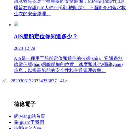
落水救生衣是一種重要的安全裝備，它的設(shè)計(jì)原
理旨在保護(hù)人們?cè)谒械陌踩?。下面將介紹落水救
生衣的安全原理。
AIS船舶定位你知道多少？
2023-12-29
AIS是一種用于船舶定位和通信的技術(shù)。它通過無
線電信號(hào)傳輸船舶的位置、速度和其他相關(guān)
信息，以提高船舶的安全性和交通管理效率。
<
1
...
28
29
30
31
32
33
34
35
36
37
...
41
>
德億電子
網(wǎng)站首頁
關(guān)于我們
技術(shù)支持