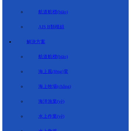
航道航標(biāo)
AIS B類模組
解決方案
航道航標(biāo)
海上風(fēng)電
海上牧場(chǎng)
海洋漁業(yè)
水上作業(yè)