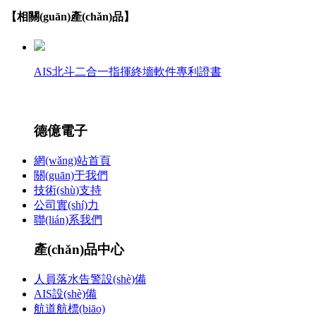
【相關(guān)產(chǎn)品】
AIS北斗二合一指揮終墻軟件專利證書
德億電子
網(wǎng)站首頁
關(guān)于我們
技術(shù)支持
公司實(shí)力
聯(lián)系我們
產(chǎn)品中心
人員落水告警設(shè)備
AIS設(shè)備
航道航標(biāo)