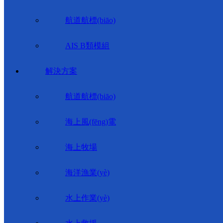
航道航標(biāo)
AIS B類模組
解決方案
航道航標(biāo)
海上風(fēng)電
海上牧場
海洋漁業(yè)
水上作業(yè)