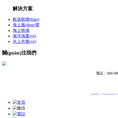
解決方案
航道航標(biāo)
海上風(fēng)電
海上牧場
海洋漁業(yè)
水上作業(yè)
關(guān)注我們
電話：400-080
熱門搜索：
AIS
,
示位標(b
首頁
微信
電話